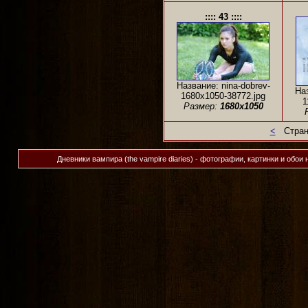
:::: 43 ::::
Название: nina-dobrev-
Наз
1680x1050-38772.jpg
1
Размер:
1680x1050
<
Стран
Дневники вампира (the vampire diaries) - фотографии, картинки и обои 