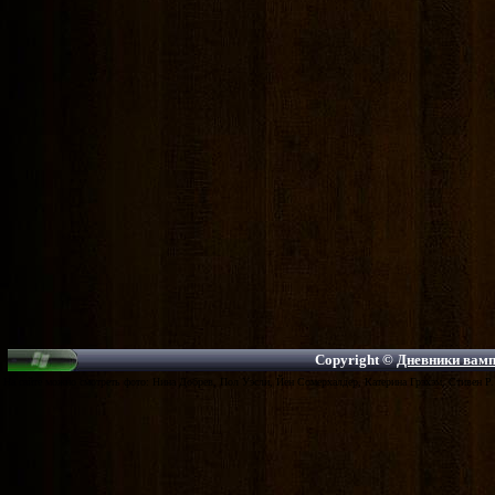
Copyright ©
Дневники вампи
На сайте можно смотреть фото: Нина Добрев, Пол Уэсли, Йен Сомерхалдер, Катерина Грэхэм, Стивен Р