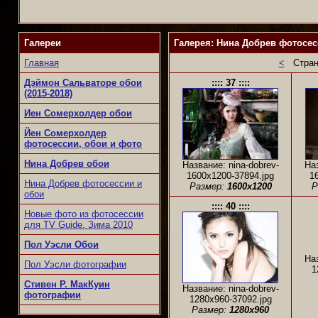
Галереи
Галерея: Нина Добрев фотосесс
Главная
<
Стран
Дэймон Сальваторе обои
:::: 37 ::::
(2015-2018)
Иен Сомерхолдер обои
Йен Сомерхолдер
фотосессии, обои и фото
Нина Добрев обои
Название: nina-dobrev-
Наз
1600x1200-37894.jpg
1
Нина Добрев фотосессии и
Размер:
1600x1200
Р
обои
:::: 40 ::::
Новые фото из фотосессии
для TV Guide. Зима 2010
Пол Уэсли Обои
Наз
Пол Уэсли фотографии
1
Стивен Р. МакКуин
Название: nina-dobrev-
фотографии
1280x960-37092.jpg
Размер:
1280x960