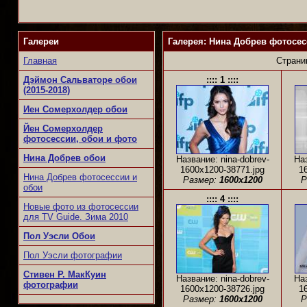
Галереи
Галерея: Нина Добрев фотосесс
Главная
Страни
Дэймон Сальваторе обои
:::: 1 ::::
(2015-2018)
Иен Сомерхолдер обои
Йен Сомерхолдер
фотосессии, обои и фото
Нина Добрев обои
Название: nina-dobrev-
Наз
1600x1200-38771.jpg
1
Нина Добрев фотосессии и
Размер:
1600x1200
Р
обои
:::: 4 ::::
Новые фото из фотосессии
для TV Guide. Зима 2010
Пол Уэсли Обои
Пол Уэсли фотографии
Стивен Р. МакКуин
Название: nina-dobrev-
Наз
фотографии
1600x1200-38726.jpg
1
Размер:
1600x1200
Р