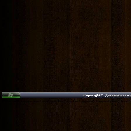
Copyright ©
Дневники вампи
На сайте можно смотреть фото: Нина Добрев, Пол Уэсли, Йен Сомерхалдер, Катерина Грэхэм, Стивен Р