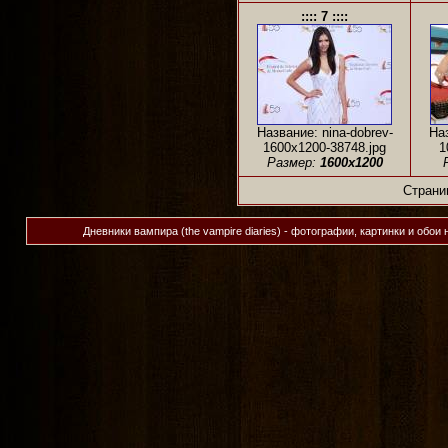
:::: 7 ::::
Название: nina-dobrev-
Наз
1600x1200-38748.jpg
1
Размер:
1600x1200
Страни
Дневники вампира (the vampire diaries) - фотографии, картинки и обои 