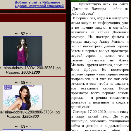
Добавить сайт в Избранное
Приветствую всех на сайте
Сделать стартовой страницей
"Дневники Вампира - обои на
рабочий стол".
В первый раз, когда я в интернете
искал какую-то информацию, уже
и не помню какую, я случайно
наткнулся на сериал Дневники
:::: 57 ::::
вампира. На постере фильма я
увидел актрису Алису Милано и
решил посмотреть даный сериал.
Затем с первых минут просмотра
первой серии, я понял что в
фильме снимается не Алиса
Милано - другая актриса, а именно
: nina-dobrev-1600x1200-36361.jpg
Нина Добрев. Но посмотрев
Размер:
1600x1200
первею серию - мне сериал очень
понравился, и я уже не мог себе
:::: 60 ::::
отказать в том, чтобы не закачать
все остальные серии. После
просмотре всего первого сезона
сериала - я решил совместить
приятное с полезным и создать
даный сайт.
Сегодня 17.09.2010, ночь, я сижу
е: nina-dobrev-1280x800-37354.jpg
и пишу даный текст. До утра
Размер:
1280x800
планирую закончить функционал
сайта и дизайн, а в дальнейшем
:::: 63 ::::
буду выкладивать обои и