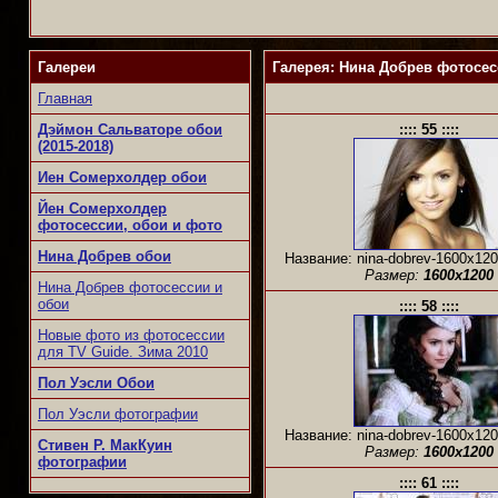
Галереи
Галерея: Нина Добрев фотосесс
Главная
Дэймон Сальваторе обои
:::: 55 ::::
(2015-2018)
Иен Сомерхолдер обои
Йен Сомерхолдер
фотосессии, обои и фото
Нина Добрев обои
Название: nina-dobrev-1600x120
Размер:
1600x1200
Нина Добрев фотосессии и
обои
:::: 58 ::::
Новые фото из фотосессии
для TV Guide. Зима 2010
Пол Уэсли Обои
Пол Уэсли фотографии
Название: nina-dobrev-1600x120
Стивен Р. МакКуин
Размер:
1600x1200
фотографии
:::: 61 ::::