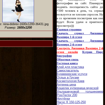
фотографии на сайт. Планирую
поднять посещаемость сайта до
+500 человек в день, т.к. сериал
пользуется не плохим спросом. Ну
а со временим посмотрим как оно
будет. Всем удачи и приятного
: nina-dobrev-1600x1200-36431.jpg
просмотра)))
Размер:
1600x1200
Главная страница
Скачать сериал Дневники
Вампира 1-й сезон
Скачать сериал Дневники
Вампира 2-й сезон
Смотреть Дневники Вампира 2-й
сезон онлайн
Кэтрин Пирс
биография
Обратная связь
Гостевая книга
Клей для пластика
Самоспасатель
Букмекерские услуги
Отдых в Грузии
Косметология Киев
Антенна цена
Кошелек купюрница мужской
Ультразвуковой толщиномер
PosiTector 200
Ноутбуки
Насос К 150-125-250