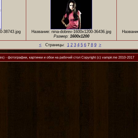
0-38743.jpg
Название: nina-dobrev-1600x1200-36436.jpg
Название
Размер:
1600x1200
<
Страницы:
1
2
3
4
5
6
7
8
9
>
ies) - фотографии, картинки и обои на рабочий стол
Copyright (c) vampir.me 2010-2017