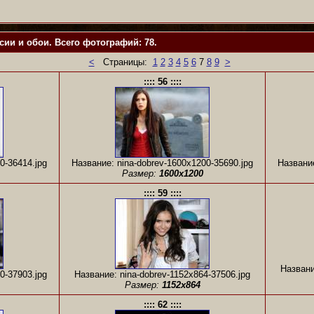
ии и обои. Всего фотографий: 78.
<
Страницы:
1
2
3
4
5
6
7
8
9
>
:::: 56 ::::
0-36414.jpg
Название: nina-dobrev-1600x1200-35690.jpg
Название
Размер:
1600x1200
:::: 59 ::::
Названи
0-37903.jpg
Название: nina-dobrev-1152x864-37506.jpg
Размер:
1152x864
:::: 62 ::::