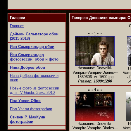
Галереи
Галерея: Дневники вампира: О
Главная
Дэймон Сальваторе обои
:::: 1 ::::
(2015-2018)
Иен Сомерхолдер обои
Йен Сомерхолдер
фотосессии, обои и фото
Нина Добрев обои
Название: Dnevniki-
Н
Vampira-Vampire-Diaries---
Vamp
Нина Добрев фотосессии и
-1369606--w--1600.jpg
-1
обои
Размер:
1600x1200
Р
Новые фото из фотосессии
:::: 4 ::::
для TV Guide. Зима 2010
Пол Уэсли Обои
Пол Уэсли фотографии
Стивен Р. МакКуин
фотографии
Название: Dnevniki-
Н
Vampira-Vampire-Diaries---
Vamp