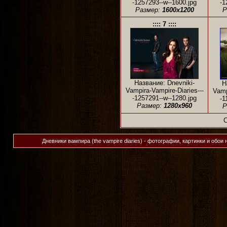
-1257293--w--1600.jpg
-1
Размер:
1600x1200
Р
:::: 7 ::::
Название: Dnevniki-
Н
Vampira-Vampire-Diaries---
Vamp
-1257291--w--1280.jpg
-1
Размер:
1280x960
Р
Дневники вампира (the vampire diaries) - фотографии, картинки и обои 