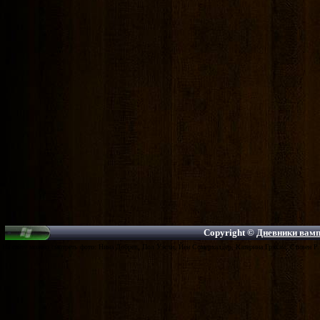
Copyright ©
Дневники вампи
На сайте можно смотреть фото: Нина Добрев, Пол Уэсли, Йен Сомерхалдер, Катерина Грэхэм, Стивен Р