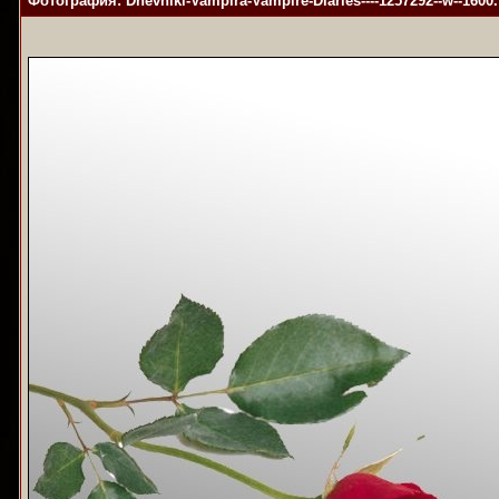
Фотография: Dnevniki-Vampira-Vampire-Diaries----1257292--w--1600