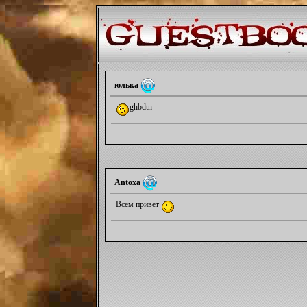
юлька
ghbdtn
Antoxa
Всем привет