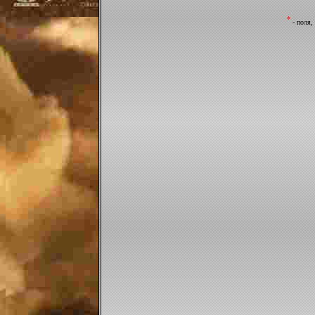
*
- поля,