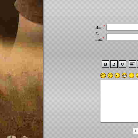
*
Имя:
E-
*
mail: