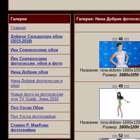
Галереи
Галерея: Нина Добрев фотосесс
Главная
Дэймон Сальваторе обои
:::: 46 ::::
(2015-2018)
Иен Сомерхолдер обои
Йен Сомерхолдер
фотосессии, обои и фото
Название: nina-dobrev-1680x105
Нина Добрев обои
Размер:
1680x1050
Нина Добрев фотосессии и
обои
:::: 49 ::::
Новые фото из фотосессии
для TV Guide. Зима 2010
Пол Уэсли Обои
Пол Уэсли фотографии
Название: nina-dobrev-1600x120
Стивен Р. МакКуин
Размер:
1600x1200
фотографии
:::: 52 ::::