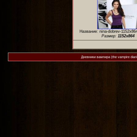
Название: nina-dobrev-1152x86
Размер:
1152x864
Дневники вампира (the vampire diar