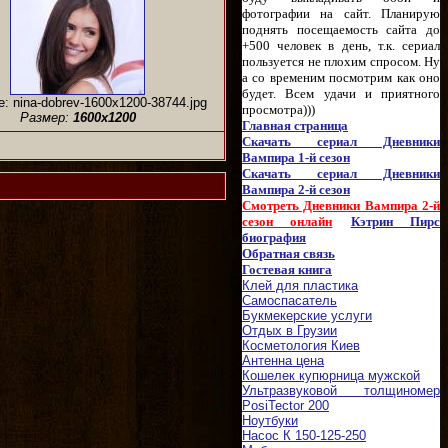
фотографии на сайт. Планирую
поднять посещаемость сайта до
+500 человек в день, т.к. сериал
пользуется не плохим спросом. Ну
а со временим посмотрим как оно
будет. Всем удачи и приятного
: nina-dobrev-1600x1200-38744.jpg
просмотра)))
Размер:
1600x1200
Главная страница
Скачать сериал Дневники
Вампира 1-й сезон
Скачать сериал Дневники
Вампира 2-й сезон
Смотреть Дневники Вампира 2-й
сезон онлайн
Кэтрин Пирс
биография
Обратная связь
Гостевая книга
Клей для пластика
Самоспасатель
Букмекерские услуги
Отдых в Грузии
Косметология Киев
Антенна цена
Кошелек купюрница мужской
Ультразвуковой толщиномер
PosiTector 200
Ноутбуки
Насос К 150-125-250