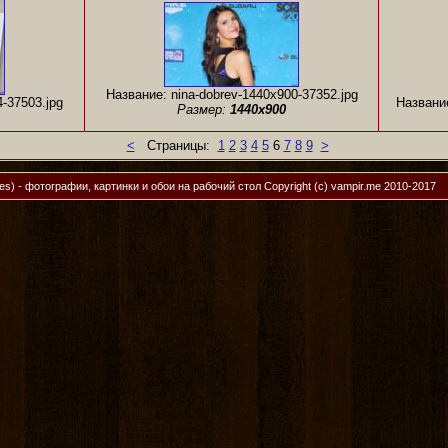
Название: nina-dobrev-1440x900-37352.jpg
4-37503.jpg
Название
Размер:
1440x900
<
Страницы:
1
2
3
4
5
6
7
8
9
>
ies) - фотографии, картинки и обои на рабочий стол
Copyright (c) vampir.me 2010-2017