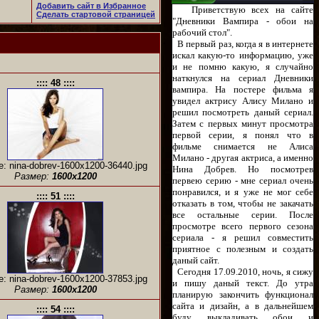
Добавить сайт в Избранное
Приветствую всех на сайте
Сделать стартовой страницей
"Дневники Вампира - обои на
рабочий стол".
В первый раз, когда я в интернете
искал какую-то информацию, уже
и не помню какую, я случайно
наткнулся на сериал Дневники
:::: 48 ::::
вампира. На постере фильма я
увидел актрису Алису Милано и
решил посмотреть даный сериал.
Затем с первых минут просмотра
первой серии, я понял что в
фильме снимается не Алиса
Милано - другая актриса, а именно
: nina-dobrev-1600x1200-36440.jpg
Нина Добрев. Но посмотрев
Размер:
1600x1200
первею серию - мне сериал очень
понравился, и я уже не мог себе
:::: 51 ::::
отказать в том, чтобы не закачать
все остальные серии. После
просмотре всего первого сезона
сериала - я решил совместить
приятное с полезным и создать
даный сайт.
Сегодня 17.09.2010, ночь, я сижу
: nina-dobrev-1600x1200-37853.jpg
и пишу даный текст. До утра
Размер:
1600x1200
планирую закончить функционал
сайта и дизайн, а в дальнейшем
:::: 54 ::::
буду выкладивать обои и