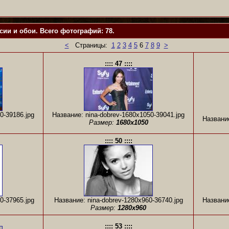
ии и обои. Всего фотографий: 78.
<
Страницы:
1
2
3
4
5
6
7
8
9
>
:::: 47 ::::
0-39186.jpg
Название: nina-dobrev-1680x1050-39041.jpg
Название
Размер:
1680x1050
:::: 50 ::::
0-37965.jpg
Название: nina-dobrev-1280x960-36740.jpg
Название
Размер:
1280x960
:::: 53 ::::