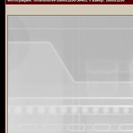
Фотография: nina-dobrev-1600x1200-36401. Размер: 1600x1200