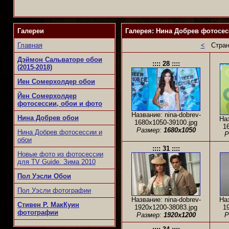
Галереи
Галерея: Нина Добрев фотосесс
Главная
<
Стран
Дэймон Сальваторе обои
:::: 28 ::::
(2015-2018)
Иен Сомерхолдер обои
Йен Сомерхолдер
фотосессии, обои и фото
Название: nina-dobrev-
Нина Добрев обои
Наз
1680x1050-39100.jpg
1
Размер:
1680x1050
Нина Добрев фотосессии и
Р
обои
:::: 31 ::::
Новые фото из фотосессии
для TV Guide. Зима 2010
Пол Уэсли Обои
Пол Уэсли фотографии
Название: nina-dobrev-
Наз
Стивен Р. МакКуин
1920x1200-38083.jpg
1
фотографии
Размер:
1920x1200
Р