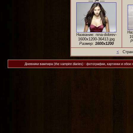
:::: 34 ::::
Наз
Название: nina-dobrev-
1
1600x1200-36413.jpg
Р
Размер:
1600x1200
<
Стран
Дневники вампира (the vampire diaries) - фотографии, картинки и обои 