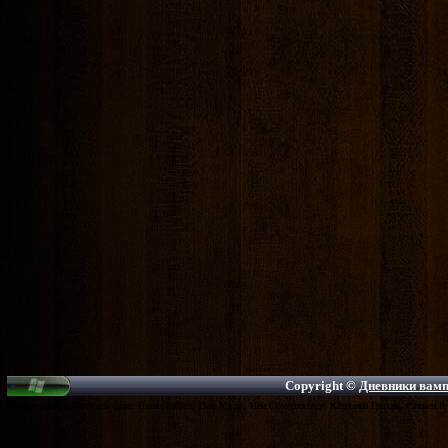
Copyright ©
Дневники вампи
На сайте можно смотреть фото: Нина Добрев, Пол Уэсли, Йен Сомерхалдер, Катерина Грэхэм, Стивен Р