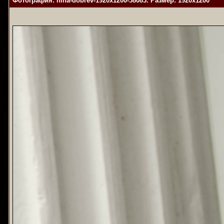
Фотография: nina-dobrev-1920x1200-38083. Размер: 1920x1200