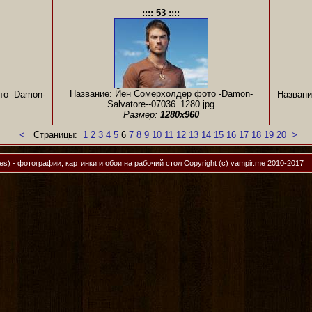
:::: 53 ::::
Название: Йен Сомерхолдер фото -Damon-
то -Damon-
Названи
Salvatore--07036_1280.jpg
Размер:
1280x960
<
Страницы:
1
2
3
4
5
6
7
8
9
10
11
12
13
14
15
16
17
18
19
20
>
ies) - фотографии, картинки и обои на рабочий стол
Copyright (c) vampir.me 2010-2017