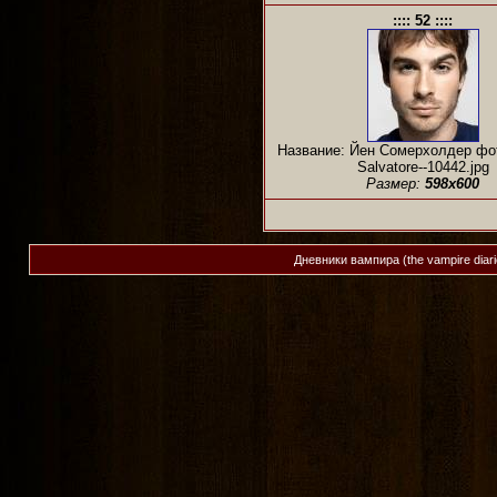
:::: 52 ::::
Название: Йен Сомерхолдер фо
Salvatore--10442.jpg
Размер:
598x600
Дневники вампира (the vampire diar