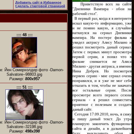
Добавить сайт в Избранное
Приветствую всех на сайте
Сделать стартовой страницей
"Дневники Вампира - обои на
рабочий стол".
В первый раз, когда я в интернете
искал какую-то информацию, уже
и не помню какую, я случайно
наткнулся на сериал Дневники
:::: 48 ::::
вампира. На постере фильма я
увидел актрису Алису Милано и
решил посмотреть даный сериал.
Затем с первых минут просмотра
первой серии, я понял что в
фильме снимается не Алиса
Милано - другая актриса, а именно
е: Йен Сомерхолдер фото -Damon-
Нина Добрев. Но посмотрев
Salvatore--98803.jpg
первею серию - мне сериал очень
Размер:
800x957
понравился, и я уже не мог себе
отказать в том, чтобы не закачать
:::: 51 ::::
все остальные серии. После
просмотре всего первого сезона
сериала - я решил совместить
приятное с полезным и создать
даный сайт.
Сегодня 17.09.2010, ночь, я сижу
и пишу даный текст. До утра
е: Йен Сомерхолдер фото -Damon-
планирую закончить функционал
Salvatore--32198.jpg
сайта и дизайн, а в дальнейшем
Размер:
498x398
буду выкладивать обои и