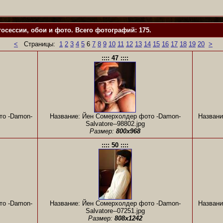
осессии, обои и фото. Всего фотографий: 175.
<
Страницы:
1
2
3
4
5
6
7
8
9
10
11
12
13
14
15
16
17
18
19
20
>
:::: 47 ::::
то -Damon-
Название: Йен Сомерхолдер фото -Damon-
Названи
Salvatore--98802.jpg
Размер:
800x968
:::: 50 ::::
то -Damon-
Название: Йен Сомерхолдер фото -Damon-
Названи
Salvatore--07251.jpg
Размер:
808x1242