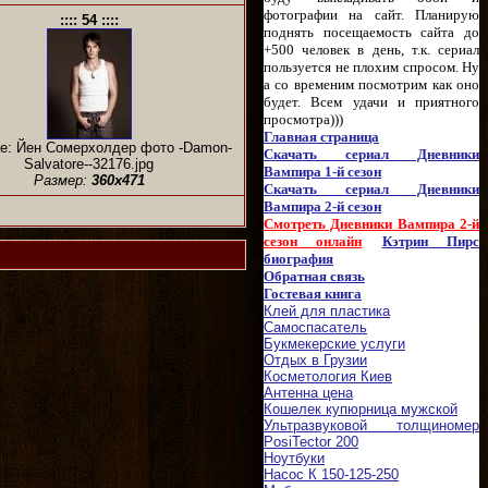
фотографии на сайт. Планирую
:::: 54 ::::
поднять посещаемость сайта до
+500 человек в день, т.к. сериал
пользуется не плохим спросом. Ну
а со временим посмотрим как оно
будет. Всем удачи и приятного
просмотра)))
Главная страница
е: Йен Сомерхолдер фото -Damon-
Скачать сериал Дневники
Salvatore--32176.jpg
Вампира 1-й сезон
Размер:
360x471
Скачать сериал Дневники
Вампира 2-й сезон
Смотреть Дневники Вампира 2-й
сезон онлайн
Кэтрин Пирс
биография
Обратная связь
Гостевая книга
Клей для пластика
Самоспасатель
Букмекерские услуги
Отдых в Грузии
Косметология Киев
Антенна цена
Кошелек купюрница мужской
Ультразвуковой толщиномер
PosiTector 200
Ноутбуки
Насос К 150-125-250