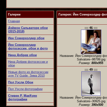
Галереи
Галерея: Йен Сомерхолдер фот
Главная
Дэймон Сальваторе обои
:::: 46 ::::
(2015-2018)
Иен Сомерхолдер обои
Йен Сомерхолдер
фотосессии, обои и фото
Нина Добрев обои
Название: Йен Сомерхолдер фо
Salvatore--98799.jpg
Нина Добрев фотосессии и
Размер:
800x955
обои
:::: 49 ::::
Новые фото из фотосессии
для TV Guide. Зима 2010
Пол Уэсли Обои
Пол Уэсли фотографии
Стивен Р. МакКуин
Название: Йен Сомерхолдер фо
фотографии
Salvatore--30925.jpg
Размер:
390x500