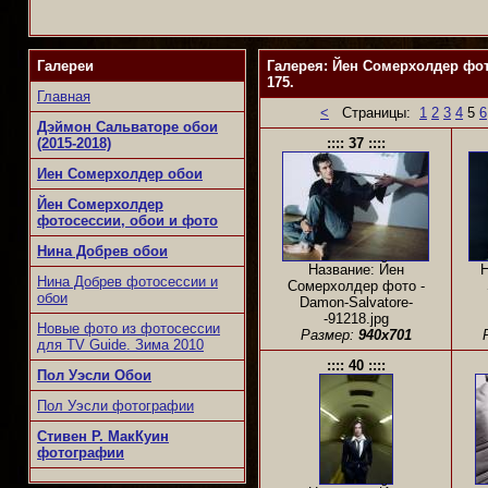
Галереи
Галерея: Йен Сомерхолдер фот
175.
Главная
<
Страницы:
1
2
3
4
5
6
Дэймон Сальваторе обои
(2015-2018)
:::: 37 ::::
Иен Сомерхолдер обои
Йен Сомерхолдер
фотосессии, обои и фото
Нина Добрев обои
Название: Йен
Н
Нина Добрев фотосессии и
Сомерхолдер фото -
обои
Damon-Salvatore-
-91218.jpg
Новые фото из фотосессии
Размер:
940x701
для TV Guide. Зима 2010
:::: 40 ::::
Пол Уэсли Обои
Пол Уэсли фотографии
Стивен Р. МакКуин
фотографии