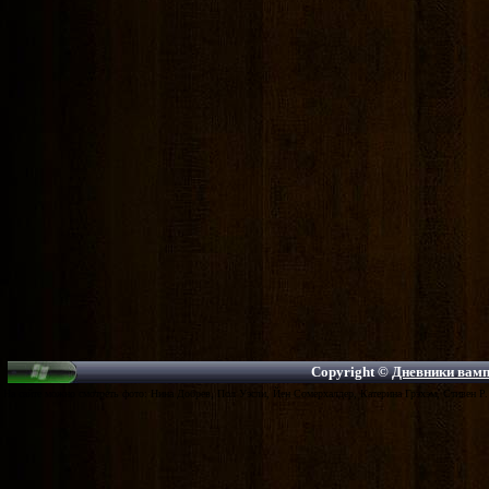
Copyright ©
Дневники вампи
На сайте можно смотреть фото: Нина Добрев, Пол Уэсли, Йен Сомерхалдер, Катерина Грэхэм, Стивен Р