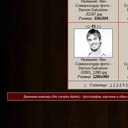
Название: Йен
Сомерхолдер фото -
Со
Damon-Salvatore-
-32187.jpg
Размер:
336x504
:::: 43 ::::
Название: Йен
Сомерхолдер фото -
Со
Damon-Salvatore-
-32801_1280.jpg
Размер:
1280x960
<
Страницы:
1
2
3
4
5
6
Дневники вампира (the vampire diaries) - фотографии, картинки и обои 