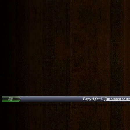
Copyright ©
Дневники вампи
На сайте можно смотреть фото: Нина Добрев, Пол Уэсли, Йен Сомерхалдер, Катерина Грэхэм, Стивен Р