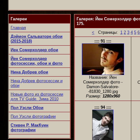
Галереи
Галерея: Йен Сомерхолдер фот
175.
Главная
<
Страницы:
1
2
3
4
5
6
Дэймон Сальваторе обои
(2015-2018)
:::: 91 ::::
Иен Сомерхолдер обои
Йен Сомерхолдер
фотосессии, обои и фото
Нина Добрев обои
Название: Йен
Нина Добрев фотосессии и
Сомерхолдер фото -
С
обои
Damon-Salvatore-
-81830_1280.jpg
Новые фото из фотосессии
Размер:
1280x960
для TV Guide. Зима 2010
:::: 94 ::::
Пол Уэсли Обои
Пол Уэсли фотографии
Стивен Р. МакКуин
фотографии