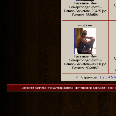
Название: Йен
С
Сомерхолдер фото -
Damon-Salvatore--76435.jpg
Размер:
336x504
:::: 97 ::::
Название: Йен
С
Сомерхолдер фото -
Damon-Salvatore--98800.jpg
Размер:
800x969
<
Страницы:
1
2
3
4
5
6
Дневники вампира (the vampire diaries) - фотографии, картинки и обои 