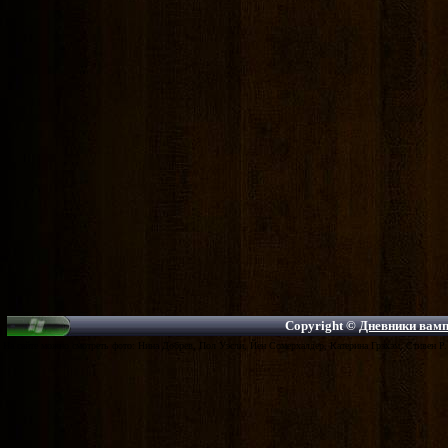
Copyright ©
Дневники вампи
На сайте можно смотреть фото: Нина Добрев, Пол Уэсли, Йен Сомерхалдер, Катерина Грэхэм, Стивен Р