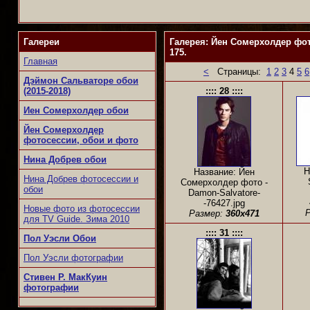
Галереи
Галерея: Йен Сомерхолдер фот
175.
Главная
<
Страницы:
1
2
3
4
5
6
Дэймон Сальваторе обои
(2015-2018)
:::: 28 ::::
Иен Сомерхолдер обои
Йен Сомерхолдер
фотосессии, обои и фото
Нина Добрев обои
Н
Название: Йен
Нина Добрев фотосессии и
Сомерхолдер фото -
обои
Damon-Salvatore-
-76427.jpg
Новые фото из фотосессии
Р
Размер:
360x471
для TV Guide. Зима 2010
:::: 31 ::::
Пол Уэсли Обои
Пол Уэсли фотографии
Стивен Р. МакКуин
фотографии