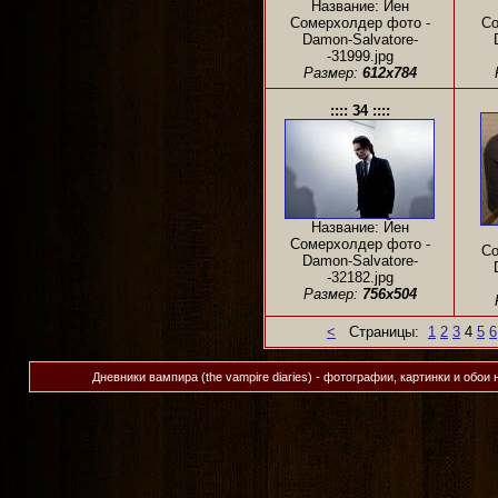
Название: Йен
Сомерхолдер фото -
Со
Damon-Salvatore-
-31999.jpg
Размер:
612x784
:::: 34 ::::
Название: Йен
Сомерхолдер фото -
Со
Damon-Salvatore-
-32182.jpg
Размер:
756x504
<
Страницы:
1
2
3
4
5
6
Дневники вампира (the vampire diaries) - фотографии, картинки и обои 