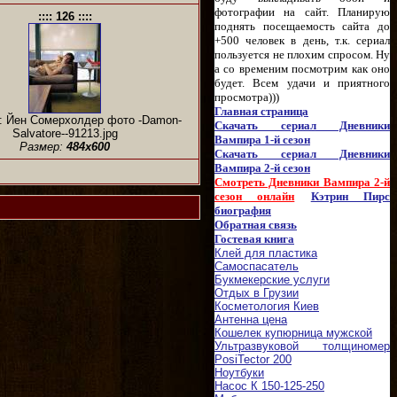
фотографии на сайт. Планирую
:::: 126 ::::
поднять посещаемость сайта до
+500 человек в день, т.к. сериал
пользуется не плохим спросом. Ну
а со временим посмотрим как оно
будет. Всем удачи и приятного
просмотра)))
Главная страница
: Йен Сомерхолдер фото -Damon-
Скачать сериал Дневники
Salvatore--91213.jpg
Вампира 1-й сезон
Размер:
484x600
Скачать сериал Дневники
Вампира 2-й сезон
Смотреть Дневники Вампира 2-й
сезон онлайн
Кэтрин Пирс
биография
Обратная связь
Гостевая книга
Клей для пластика
Самоспасатель
Букмекерские услуги
Отдых в Грузии
Косметология Киев
Антенна цена
Кошелек купюрница мужской
Ультразвуковой толщиномер
PosiTector 200
Ноутбуки
Насос К 150-125-250