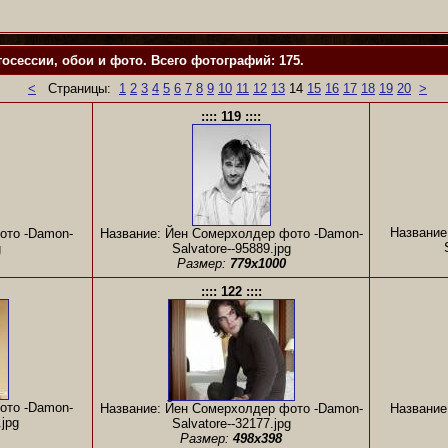
осессии, обои и фото. Всего фотографий: 175.
<
Страницы:
1
2
3
4
5
6
7
8
9
10
11
12
13
14
15
16
17
18
19
20
>
:::: 119 ::::
Название
ото -Damon-
Название: Йен Сомерхолдер фото -Damon-
g
Salvatore--95889.jpg
Размер:
779x1000
:::: 122 ::::
ото -Damon-
Название: Йен Сомерхолдер фото -Damon-
Название
.jpg
Salvatore--32177.jpg
Размер:
498x398