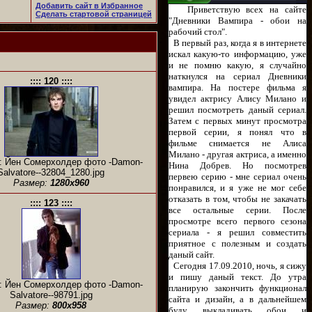
Добавить сайт в Избранное
Приветствую всех на сайте
Сделать стартовой страницей
"Дневники Вампира - обои на
рабочий стол".
В первый раз, когда я в интернете
искал какую-то информацию, уже
и не помню какую, я случайно
наткнулся на сериал Дневники
:::: 120 ::::
вампира. На постере фильма я
увидел актрису Алису Милано и
решил посмотреть даный сериал.
Затем с первых минут просмотра
первой серии, я понял что в
фильме снимается не Алиса
Милано - другая актриса, а именно
: Йен Сомерхолдер фото -Damon-
Нина Добрев. Но посмотрев
Salvatore--32804_1280.jpg
первею серию - мне сериал очень
Размер:
1280x960
понравился, и я уже не мог себе
отказать в том, чтобы не закачать
:::: 123 ::::
все остальные серии. После
просмотре всего первого сезона
сериала - я решил совместить
приятное с полезным и создать
даный сайт.
Сегодня 17.09.2010, ночь, я сижу
и пишу даный текст. До утра
: Йен Сомерхолдер фото -Damon-
планирую закончить функционал
Salvatore--98791.jpg
сайта и дизайн, а в дальнейшем
Размер:
800x958
буду выкладивать обои и