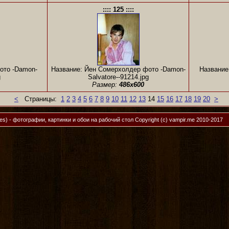
:::: 125 ::::
ото -Damon-
Название: Йен Сомерхолдер фото -Damon-
Название
g
Salvatore--91214.jpg
Размер:
486x600
<
Страницы:
1
2
3
4
5
6
7
8
9
10
11
12
13
14
15
16
17
18
19
20
>
ies) - фотографии, картинки и обои на рабочий стол
Copyright (c) vampir.me 2010-2017