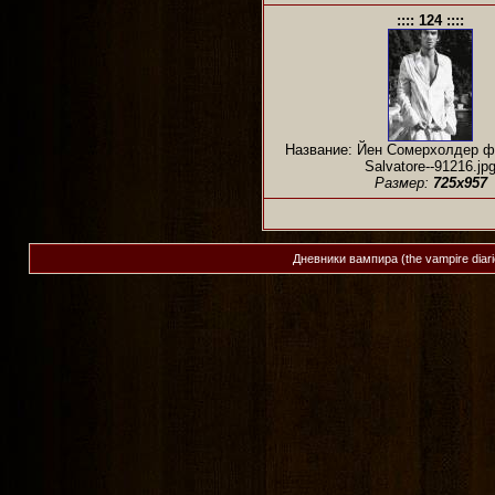
:::: 124 ::::
Название: Йен Сомерхолдер ф
Salvatore--91216.jp
Размер:
725x957
Дневники вампира (the vampire diar