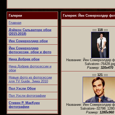
Галереи
Галерея: Йен Сомерхолдер фот
Главная
Дэймон Сальваторе обои
:::: 118 ::::
(2015-2018)
Иен Сомерхолдер обои
Йен Сомерхолдер
фотосессии, обои и фото
Нина Добрев обои
Название: Йен Сомерхолдер ф
Salvatore--76428.jp
Нина Добрев фотосессии и
Размер:
320x470
обои
:::: 121 ::::
Новые фото из фотосессии
для TV Guide. Зима 2010
Пол Уэсли Обои
Пол Уэсли фотографии
Стивен Р. МакКуин
Название: Йен Сомерхолдер ф
фотографии
Salvatore--32798_1280
Размер:
1280x960