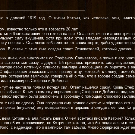
но в далекий 1619 год. О жизни Кэтрин, как человека, увы, ничег
ом, известно только что в возрасте 20 лет.
стья и благосостояния она готова на все. Она эгоистична и эгоцентричн
пользует силу внушения, хотя при всем этом владеет невообразимым 
ни у нее есть. Она ловко избавляется от своих жертв, дабы удовлетвори
ов. В связи с этим был создан совет Основателей, который должен 
етних дней, она знакомится со Стефаном Сальваторе, а позже и его бра
а встречаться сразу с двумя. Ей пришлось применить силу внушения, 
аторе свою истинную сущность вампира и пообещала им обратить в ва
 Стефан решил рассказать всю правду отцу, который, к слову, также б
трин остерегала вампиршу, говорила ей о том, что в городе создан семе
тила в вампиров Стефана и Деймона.
о тут ее настигла полная потеря сил. Ответ нашелся сразу. Кровь Стеф
а в забытье. К ним в комнату ворвался отец Стефана и Деймона, поднял
ые впоследствии были заключены в гробницу с помощью сложного закли
л с ней на сделку. Она посулила ему вечное счастье и обратила его в 
а приказ (внушила) ему возвратиться в церковь и ожидать ее там. Кэт
X века Кэтрин начала писать книги. О чем все-таки писала Кэтрин? Тольк
шла об их экранизации, но Кэтрин не хотела, что бы люди лезли в ее
Фолс, с надеждой, что о вампирах там забыли. Много сюрпризов ждёт её