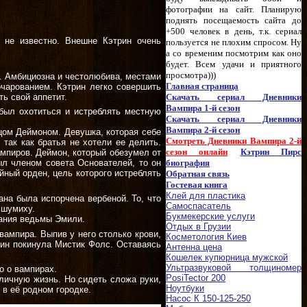
фотографии на сайт. Планирую
поднять посещаемость сайта до
+500 человек в день, т.к. сериал
о не известно. Внешне Кэтрин очень
пользуется не плохим спросом. Ну
а со временим посмотрим как оно
будет. Всем удачи и приятного
просмотра)))
а. Амбициозна и честолюбива, местами
Главная страница
очарованием. Кэтрин легко совершить
ть свой аппетит.
Скачать сериал Дневники
Вампира 1-й сезон
был охотиться и истреблять местную
Скачать сериал Дневники
Вампира 2-й сезон
тцом Деймоном. Девушка, которая себе
Смотреть Дневники Вампира 2-й
так как братья не хотели ее делить.
сезон онлайн
Кэтрин Пирс
мпиров. Деймон, который обезумел от
биография
ыл членом совета Основателей, то он
йный орден, цель которого истреблять
Обратная связь
Гостевая книга
Клей для пластика
ана была испорчена вербеной. То, что
Самоспасатель
 шумиху.
Букмекерские услуги
нания ведьмы Эмили.
Отдых в Грузии
вампира. Выпив у него столько крови,
Косметология Киев
рин покинула Мистик Фолс. Оставаясь
Антенна цена
Кошелек купюрница мужской
Ультразвуковой толщиномер
о о вампирах.
PosiTector 200
 личную жизнь. Но сидеть сложа руки,
Ноутбуки
 в её родном городке.
Насос К 150-125-250