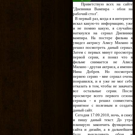
Приветствую всех на сайте
"Дневники Вампира - обои на
рабочий стол".
В первый раз, когда я в интернете
искал какую-то информацию, уже
и не помню какую, я случайно
наткнулся на сериал Дневники
вампира. На постере фильма я
увидел актрису Алису Милано и
решил посмотреть даный сериал.
Затем с первых минут просмотра
первой серии, я понял что в
фильме снимается не Алиса
Милано - другая актриса, а именно
Нина Добрев. Но посмотрев
первею серию - мне сериал очень
понравился, и я уже не мог себе
отказать в том, чтобы не закачать
все остальные серии. После
просмотре всего первого сезона
сериала - я решил совместить
приятное с полезным и создать
даный сайт.
Сегодня 17.09.2010, ночь, я сижу
и пишу даный текст. До утра
планирую закончить функционал
сайта и дизайн, а в дальнейшем
буду выкладивать обои и