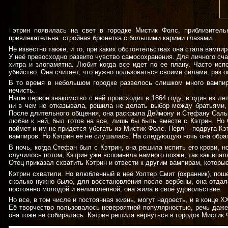
11
К
этрин появилась на свет в городке Мистик Фолс, приблизитель
привлекательна: стройная брюнетка с большими карими глазами.
Не известно также, и то, при каких обстоятельствах она стала вампир
У неё превосходно развито чувство самосохранения. Для личного сча
хитра и злопамятна. Любит когда все идет по ее плану. Часто ис
убийство. Она считает, что нужно пользоваться своими силами, раз о
В то время в небольшом городке развелось слишком много вампир
нечисть.
Наше первое знакомство с ней происходит в 1864 году, в один из л
ни в чем не отказывала, решила не делать выбор между братьями, 
После длительного общения, она раскрыла Деймону и Стефану Сальв
любви к ней, был готов на все, лишь бы быть вместе с Кэтрин. Но
поймет и им не придется убегать из Мистик Фолс. Перл – подруга Кэ
вампиров. Но Кэтрин её не слушалась. На следующую ночь она обра
В ночь, когда Стефан был с Кэтрин, она решила испить его крови, н
случилось потом, Кэтрин уже вспомнила намного позже, так как впал
Отец приказал схватить Кэтрин и отвести к другим вампирам, котор
Кэтрин схватили. Но влюбленный в неё Уолтер Смит (охранник), поше
сколько нужно было, для восстановления после вербены, она отдал
постоянно молодой и великолепной, она жила в своё удовольствие.
Но все, в том числе и постоянная жизнь, могут надоесть, и в конце X
Её творчество пользовалось невероятной популярностью, речь даже 
она тоже не собиралась. Кэтрин решила вернуться в городок Мистик 