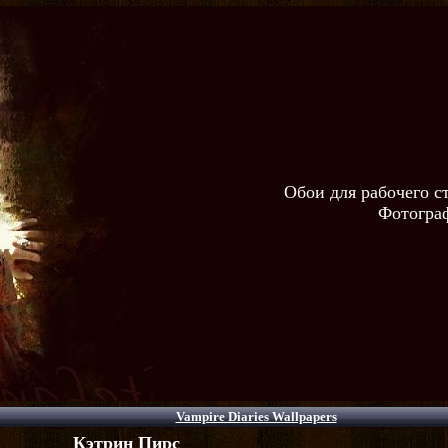
Обои для рабочего с
Фотограф
Vampire Diaries Wallpapers
Кэтрин Пирс