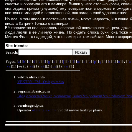
счастье и обратила его в вампира. Выпив у него столько крови, скол
она отдала приказ (внушила) ему возвратиться в церковь и ожидат
постоянно молодой и великолепной, она жила в своё удовольствие.
Но все, в том числе и постоянная жизнь, могут надоесть, и в конце 
писала Кэтрин? Только о вампирах.
Её творчество пользовалось невероятной популярностью, речь даже ш
люди лезли в ее личную жизнь. Но сидеть сложа руки, она тоже н
Мистик Фолс, с надеждой, что о вампирах там забыли. Много сюрприз
Site friends:
Search:
Pages: [
a
] [
b
] [
c
] [
d
] [
e
] [
f
] [
g
] [
h
] [
i
] [
j
] [
k
] [
l
] [
m
] [
n
] [
o
] [
p
] [
q
] [
r
] [
s
] [
t
] [
u
] [
v
] [
w
[
va
](1) [
ve
](3) [
vi
](1) [
vk
](2) [
vs
](1) [
vw
](1)
vektry.alink.info
VEKTRY–FM - Onlayn radіo
.
vegan.mrbasic.com
Blog o vegetari?nstve, veganizme, surov?ch potravin?ch a zdravom ?iv
vernisage.dp.ua
Operator
«Intertelekom»
vvodit novye tarifnye plany.