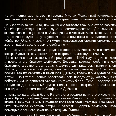
11
К
этрин появилась на свет в городке Мистик Фолс, приблизительно в
увы, ничего не известно. Внешне Кэтрин очень привлекательна: стро
Не известно также, и то, при каких обстоятельствах она стала вампир
У неё превосходно развито чувство самосохранения. Для личного 
эгоистична и эгоцентрична. Амбициозна и честолюбива, местами хитр
Часто использует силу внушения, хотя при всем этом владеет нев
убийство. Она считает, что нужно пользоваться своими силами, ра
жертв, дабы удовлетворить свой аппетит.
В то время в небольшом городке развелось слишком много вампиро
который должен был охотиться и истреблять местную нечисть.
Наше первое знакомство с ней происходит в 1864 году, в один из ле
а позже и его братцом Деймоном. Девушка, которая себе ни в ч
братьями, а встречаться сразу с двумя. Ей пришлось применить си
После длительного общения, она раскрыла Деймону и Стефану 
пообещала им обратить в вампиров. Деймон, который обезумел от люб
Кэтрин. Но Стефан решил рассказать всю правду отцу, который, к с
поймет и им не придется убегать из Мистик Фолс. Перл – подруга Кэт
городе создан семейный орден, цель которого истреблять вампиро
она обратила в вампиров Стефана и Деймона.
В ночь, когда Стефан был с Кэтрин, она решила испить его крови, но
сразу. Кровь Стефана была испорчена вербеной. То, что случилось п
впала в забытье. К ним в комнату ворвался отец Стефана и Деймона
Отец приказал схватить Кэтрин и отвести к другим вампирам, ко
помощью сложного заклинания ведьмы Эмили.
Кэтрин схватили. Но влюбленный в неё Уолтер Смит (охранник), 