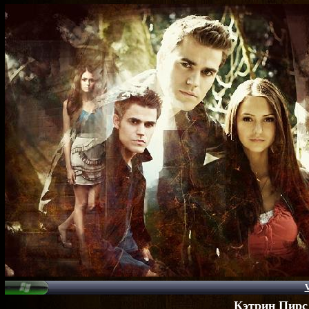
V
Кэтрин Пирс