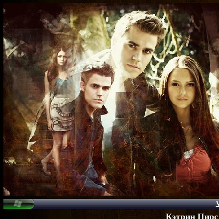
V
Кэтрин Пирс