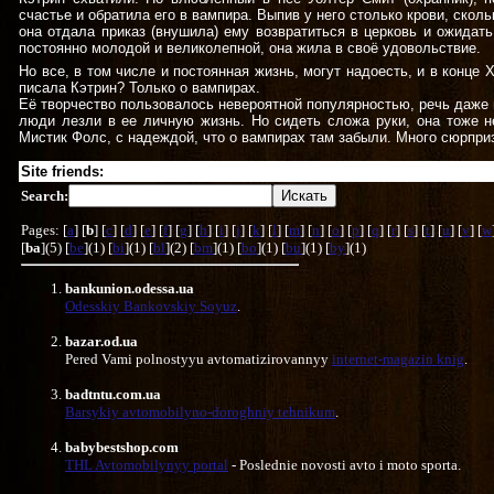
счастье и обратила его в вампира. Выпив у него столько крови, скол
она отдала приказ (внушила) ему возвратиться в церковь и ожидат
постоянно молодой и великолепной, она жила в своё удовольствие.
Но все, в том числе и постоянная жизнь, могут надоесть, и в конце 
писала Кэтрин? Только о вампирах.
Её творчество пользовалось невероятной популярностью, речь даже ш
люди лезли в ее личную жизнь. Но сидеть сложа руки, она тоже н
Мистик Фолс, с надеждой, что о вампирах там забыли. Много сюрприз
Site friends:
Search:
Pages: [
a
] [
b
] [
c
] [
d
] [
e
] [
f
] [
g
] [
h
] [
i
] [
j
] [
k
] [
l
] [
m
] [
n
] [
o
] [
p
] [
q
] [
r
] [
s
] [
t
] [
u
] [
v
] [
w
[
ba
](5) [
be
](1) [
bi
](1) [
bl
](2) [
bm
](1) [
bo
](1) [
bu
](1) [
by
](1)
bankunion.odessa.ua
Odesskiy Bankovskiy Soyuz
.
bazar.od.ua
Pered Vami polnostyyu avtomatizirovannyy
internet-magazin knig
.
badtntu.com.ua
Barsykiy avtomobilyno-doroghniy tehnikum
.
babybestshop.com
THL Avtomobilynyy portal
- Poslednie novosti avto i moto sporta.