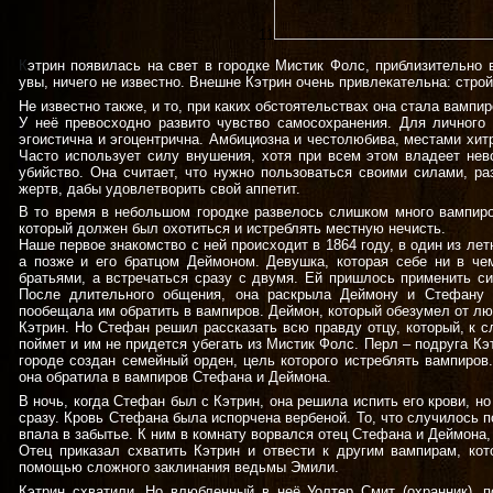
11
К
этрин появилась на свет в городке Мистик Фолс, приблизительно в
увы, ничего не известно. Внешне Кэтрин очень привлекательна: стро
Не известно также, и то, при каких обстоятельствах она стала вампир
У неё превосходно развито чувство самосохранения. Для личного 
эгоистична и эгоцентрична. Амбициозна и честолюбива, местами хитр
Часто использует силу внушения, хотя при всем этом владеет нев
убийство. Она считает, что нужно пользоваться своими силами, ра
жертв, дабы удовлетворить свой аппетит.
В то время в небольшом городке развелось слишком много вампиро
который должен был охотиться и истреблять местную нечисть.
Наше первое знакомство с ней происходит в 1864 году, в один из ле
а позже и его братцом Деймоном. Девушка, которая себе ни в ч
братьями, а встречаться сразу с двумя. Ей пришлось применить си
После длительного общения, она раскрыла Деймону и Стефану 
пообещала им обратить в вампиров. Деймон, который обезумел от люб
Кэтрин. Но Стефан решил рассказать всю правду отцу, который, к с
поймет и им не придется убегать из Мистик Фолс. Перл – подруга Кэт
городе создан семейный орден, цель которого истреблять вампиро
она обратила в вампиров Стефана и Деймона.
В ночь, когда Стефан был с Кэтрин, она решила испить его крови, но
сразу. Кровь Стефана была испорчена вербеной. То, что случилось п
впала в забытье. К ним в комнату ворвался отец Стефана и Деймона
Отец приказал схватить Кэтрин и отвести к другим вампирам, ко
помощью сложного заклинания ведьмы Эмили.
Кэтрин схватили. Но влюбленный в неё Уолтер Смит (охранник), 