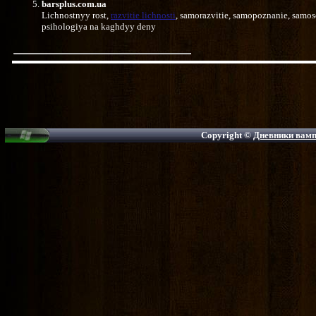
barsplus.com.ua
Lichnostnyy rost,
razvitie lichnosti
, samorazvitie, samopoznanie, samo
psihologiya na kaghdyy deny
Copyright ©
Дневники вампи