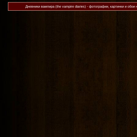
Дневники вампира (the vampire diaries) - фотографии, картинки и обои 