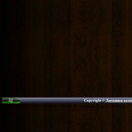
Copyright ©
Дневники вампи
На сайте можно смотреть фото: Нина Добрев, Пол Уэсли, Йен Сомерхалдер, Катерина Грэхэм, Стивен Р