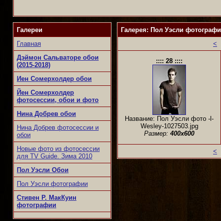
Галереи
Галерея: Пол Уэсли фотографи
Главная
<
Дэймон Сальваторе обои
:::: 28 ::::
(2015-2018)
Иен Сомерхолдер обои
Йен Сомерхолдер
фотосессии, обои и фото
Нина Добрев обои
Название: Пол Уэсли фото -l-
Wesley-1027503.jpg
Нина Добрев фотосессии и
Размер:
400x600
обои
Новые фото из фотосессии
<
для TV Guide. Зима 2010
Пол Уэсли Обои
Пол Уэсли фотографии
Стивен Р. МакКуин
фотографии