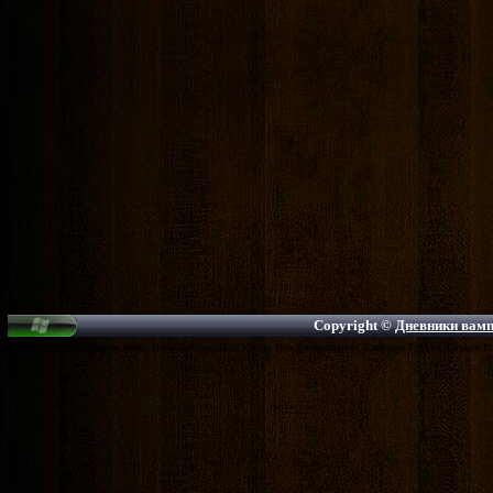
Copyright ©
Дневники вампи
На сайте можно смотреть фото: Нина Добрев, Пол Уэсли, Йен Сомерхалдер, Катерина Грэхэм, Стивен Р