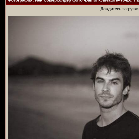
Фотография: Йен Сомерхолдер фото -Damon-Salvatore--76420. Ра
Дождитесь загрузки