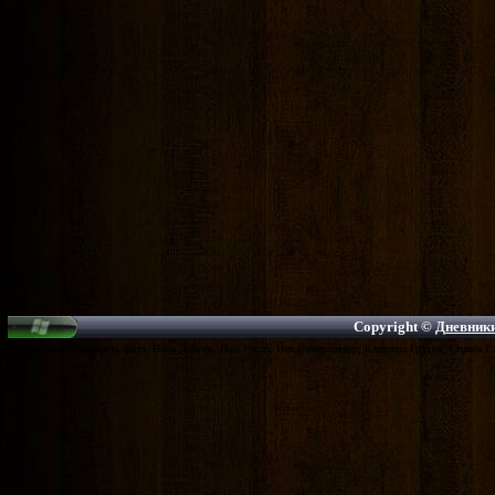
Copyright ©
Дневники
На сайте можно смотреть фото: Нина Добрев, Пол Уэсли, Йен Сомерхалдер, Катерина Грэхэм, Стивен Р