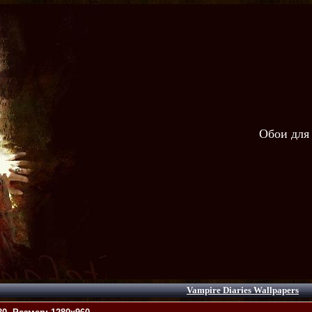
Обои для
Vampire Diaries Wallpapers