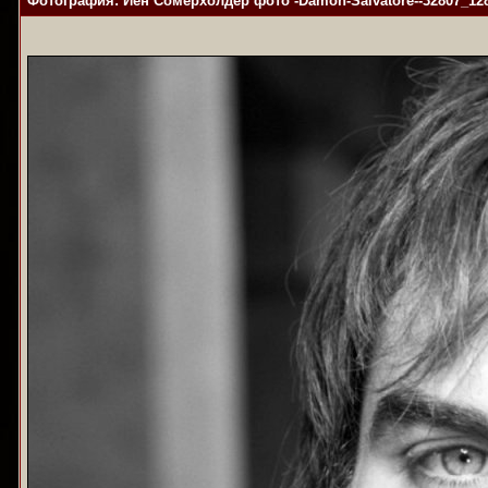
Фотография: Йен Сомерхолдер фото -Damon-Salvatore--32807_128