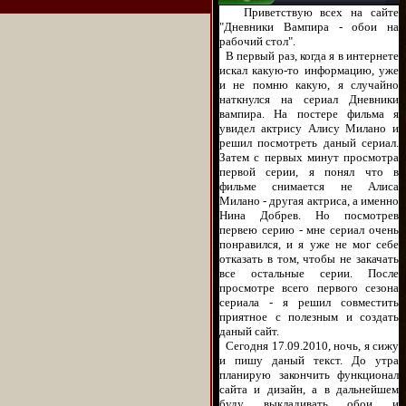
Приветствую всех на сайте
"Дневники Вампира - обои на
рабочий стол".
В первый раз, когда я в интернете
искал какую-то информацию, уже
и не помню какую, я случайно
наткнулся на сериал Дневники
вампира. На постере фильма я
увидел актрису Алису Милано и
решил посмотреть даный сериал.
Затем с первых минут просмотра
первой серии, я понял что в
фильме снимается не Алиса
Милано - другая актриса, а именно
Нина Добрев. Но посмотрев
первею серию - мне сериал очень
понравился, и я уже не мог себе
отказать в том, чтобы не закачать
все остальные серии. После
просмотре всего первого сезона
сериала - я решил совместить
приятное с полезным и создать
даный сайт.
Сегодня 17.09.2010, ночь, я сижу
и пишу даный текст. До утра
планирую закончить функционал
сайта и дизайн, а в дальнейшем
буду выкладивать обои и