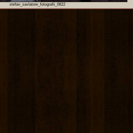
stefan_savlatore_fotografii_0822