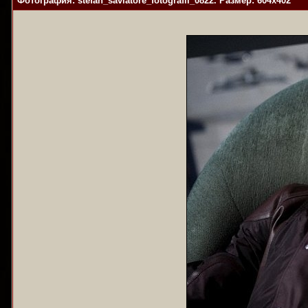
Фотография: stefan_savlatore_fotografii_0822. Размер: 604x402