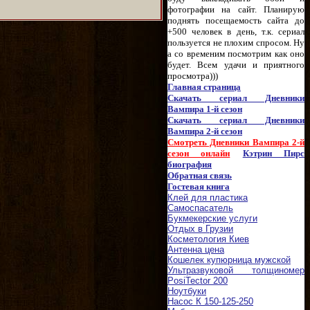
фотографии на сайт. Планирую
поднять посещаемость сайта до
+500 человек в день, т.к. сериал
пользуется не плохим спросом. Ну
а со временим посмотрим как оно
будет. Всем удачи и приятного
просмотра)))
Главная страница
Скачать сериал Дневники
Вампира 1-й сезон
Скачать сериал Дневники
Вампира 2-й сезон
Смотреть Дневники Вампира 2-й
сезон онлайн
Кэтрин Пирс
биография
Обратная связь
Гостевая книга
Клей для пластика
Самоспасатель
Букмекерские услуги
Отдых в Грузии
Косметология Киев
Антенна цена
Кошелек купюрница мужской
Ультразвуковой толщиномер
PosiTector 200
Ноутбуки
Насос К 150-125-250