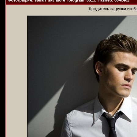
Фотография: stefan_savlatore_fotografii_0815. Размер: 604x402
Дождитесь загрузки изоб