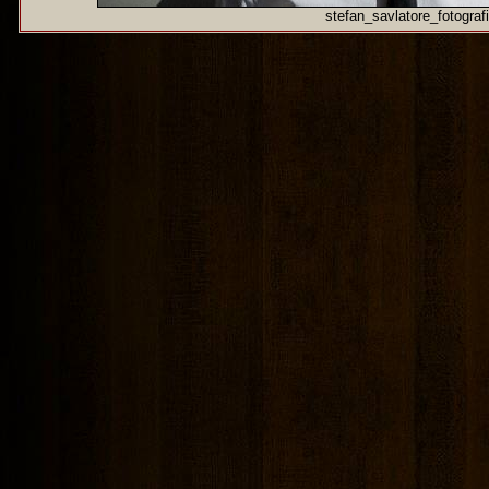
stefan_savlatore_fotograf