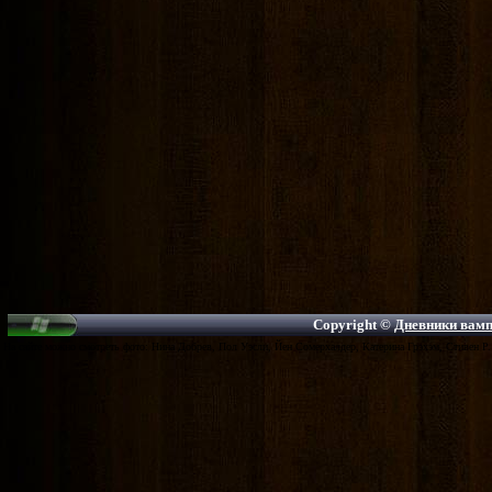
Copyright ©
Дневники вампи
На сайте можно смотреть фото: Нина Добрев, Пол Уэсли, Йен Сомерхалдер, Катерина Грэхэм, Стивен Р