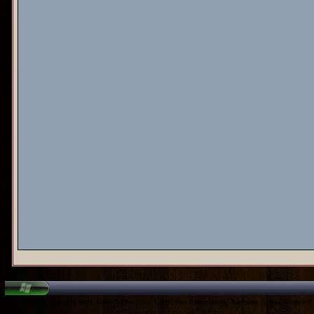
На сайте можно смотреть фото: Нина Добрев, Пол Уэсли, Йен Сомерхалдер, Катерина Грэхэм, Стивен Р