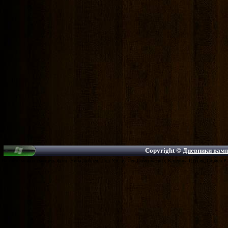
Copyright ©
Дневники вампи
На сайте можно смотреть фото: Нина Добрев, Пол Уэсли, Йен Сомерхалдер, Катерина Грэхэм, Стивен Р