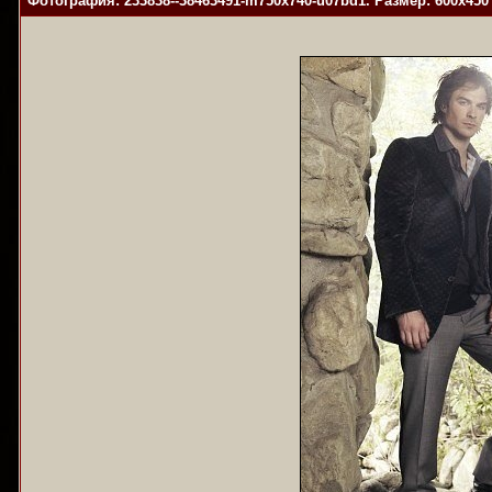
Фотография: 233838--38463491-m750x740-u07bd1. Размер: 600x450