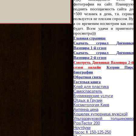
фотографии на сайт. Планирую
поднять посещаемость сайта до
+500 человек в день, т.к. сериал
пользуется не плохим спросом. Ну
а со временим посмотрим как оно
будет. Всем удачи и приятного
просмотра)))
Главная страница
Скачать сериал Дневники
Вампира 1-й сезон
Скачать сериал Дневники
Вампира 2-й сезон
Смотреть Дневники Вампира 2-й
сезон онлайн
Кэтрин Пирс
биография
Обратная связь
Гостевая книга
Клей для пластика
Самоспасатель
Букмекерские услуги
Отдых в Грузии
Косметология Киев
Антенна цена
Кошелек купюрница мужской
Ультразвуковой толщиномер
PosiTector 200
Ноутбуки
Насос К 150-125-250