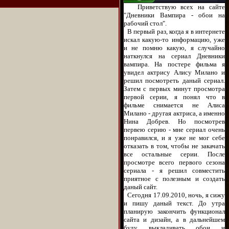
Приветствую всех на сайте
"Дневники Вампира - обои на
рабочий стол".
В первый раз, когда я в интернете
искал какую-то информацию, уже
и не помню какую, я случайно
наткнулся на сериал Дневники
вампира. На постере фильма я
увидел актрису Алису Милано и
решил посмотреть даный сериал.
Затем с первых минут просмотра
первой серии, я понял что в
фильме снимается не Алиса
Милано - другая актриса, а именно
Нина Добрев. Но посмотрев
первею серию - мне сериал очень
понравился, и я уже не мог себе
отказать в том, чтобы не закачать
все остальные серии. После
просмотре всего первого сезона
сериала - я решил совместить
приятное с полезным и создать
даный сайт.
Сегодня 17.09.2010, ночь, я сижу
и пишу даный текст. До утра
планирую закончить функционал
сайта и дизайн, а в дальнейшем
буду выкладивать обои и