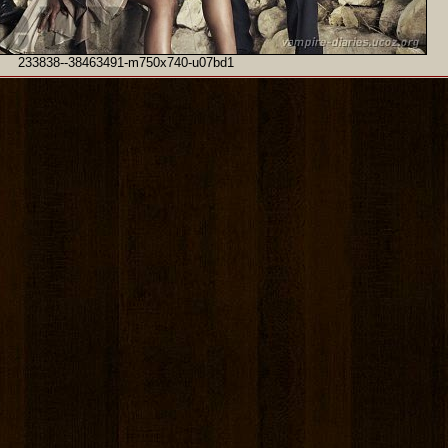
233838--38463491-m750x740-u07bd1